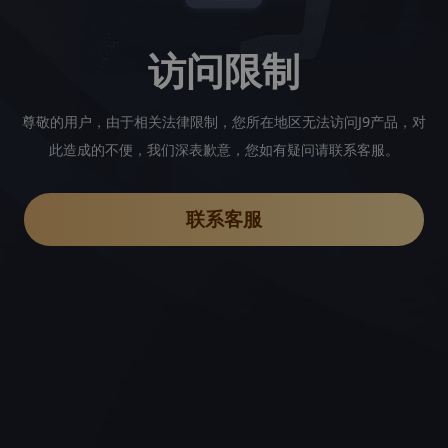
访问限制
尊敬的用户，由于相关法律限制，您所在地区无法访问J9产品，对
此造成的不便，我们深表歉意，您如有疑问请联系客服。
联系客服